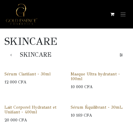
Se rendre au contenu
SKINCARE
SKINCARE
Sérum Clarifiant - 30ml
Masque Ultra hydratant -
100ml
12 000
CFA
10 000
CFA
Lait Corporel Hydratant et
Sérum Équilibrant - 30mL
Unifiant - 400ml
10 169
CFA
20 000
CFA