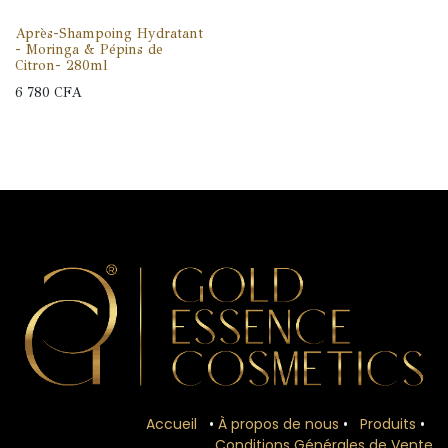
Après-Shampoing Hydratant
- Moringa & Pépins de
Citron- 280ml
6 780
CFA
Accueil
•
À propos de nous
•
Produits
•
Conditions Générales de Vente