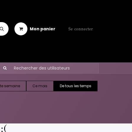
Mon panier
Se connecter
te semaine
Ce mois
De tous les temps
:(