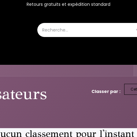
Retours gratuits et expédition standard
SKINCARE
PARFUMS
Boutique
sateurs
Cet
Classer par :
ucun classement pour l'instant 