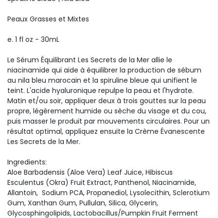
Peaux Grasses et Mixtes
e. 1 fl oz - 30mL
Le Sérum Équilibrant Les Secrets de la Mer allie le
niacinamide qui aide à équilibrer la production de sébum
au nila bleu marocain et la spiruline bleue qui unifient le
teint. L'acide hyaluronique repulpe la peau et l'hydrate.
Matin et/ou soir, appliquer deux à trois gouttes sur la peau
propre, légèrement humide ou sèche du visage et du cou,
puis masser le produit par mouvements circulaires. Pour un
résultat optimal, appliquez ensuite la Crème Évanescente
Les Secrets de la Mer.
Ingredients:
Aloe Barbadensis (Aloe Vera) Leaf Juice, Hibiscus
Esculentus (Okra) Fruit Extract, Panthenol, Niacinamide,
Allantoin, Sodium PCA, Propanediol, Lysolecithin, Sclerotium
Gum, Xanthan Gum, Pullulan, Silica, Glycerin,
Glycosphingolipids, Lactobacillus/Pumpkin Fruit Ferment