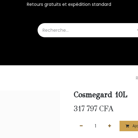
Retours gratuits et expédition standard
SKINCARE
PARFUMS
Boutique
Cosmegard 10L
317 797
CFA
Ajo