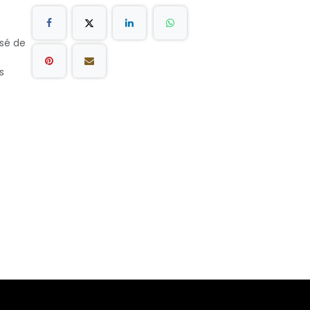
rsé de
s